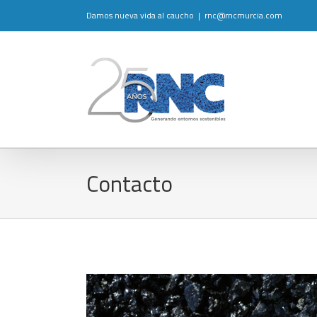
Damos nueva vida al caucho
|
rnc@rncmurcia.com
Contacto