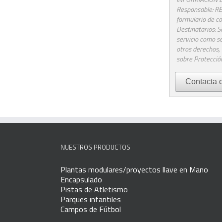
Responsable: RE
formulario de co
Destinatarios: S
servicio como se
otros derechos, 
sobre Protección
NUESTROS PRODUCTOS
Plantas modulares/proyectos llave en Mano
Encapsulado
Pistas de Atletismo
Parques infantiles
Campos de Fútbol