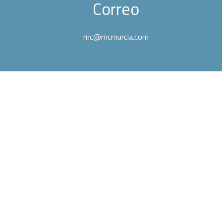
Correo
rnc@rncmurcia.com