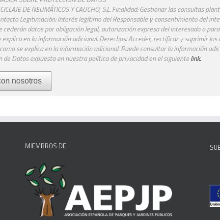
CICLAJE DE NEUMÁTICOS Y CAUCHO, S.L. Finalidad: Gestionar las consultas plant
ntacto Legitimación: Interés legítimo del Responsable y consentimiento del int
e cederán datos por obligación legal, autorización expresa del interesado o para
 explica en la información adicional. Derechos: Acceder, rectificar y suprimir los
como se explica en la información adicional. Puede consultar la información adic
 de Datos expuesta en nuestra política de privacidad en el siguiente
link.
MIEMBROS DE:
SU