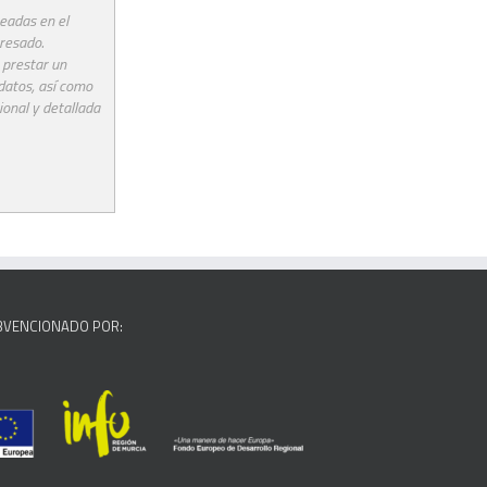
eadas en el
eresado.
 prestar un
 datos, así como
ional y detallada
BVENCIONADO POR: